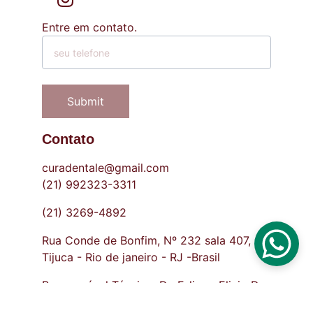
Entre em contato.
Submit
Contato
curadentale@gmail.com
(21) 992323-3311
(21) 3269-4892
Rua Conde de Bonfim, Nº 232 sala 407, 
Tijuca - Rio de janeiro - RJ -Brasil
Responsável Técnico: Dr. Felippe Elicio De 
Ferrante CRORJ 45463
EPAO-5763