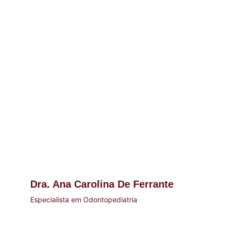
com atenção, respeito e excelência em 
cada etapa do atendimento.
Dra. Ana Carolina De Ferrante
Especialista em Odontopediatria